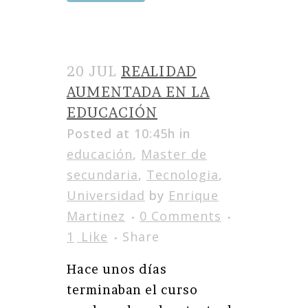
20 JUL
REALIDAD
AUMENTADA EN LA
EDUCACIÓN
Posted at 10:45h
in
educación
,
Master de
secundaria
,
Tecnologia
,
Universidad
by
Enrique
Martinez
0 Comments
1
Like
Share
Hace unos días
terminaban el curso