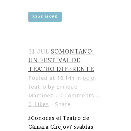
READ MORE
31 JUL
SOMONTANO:
UN FESTIVAL DE
TEATRO DIFERENTE
Posted at 16:14h
in
ocio
,
teatro
by
Enrique
Martinez
0 Comments
0
Likes
Share
¿Conoces el Teatro de
Cámara Chejov? ¿sabías