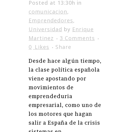
Posted at 13:30h
in
comunicacion
,
Emprendedores
,
Universidad
by
Enrique
Martinez
3 Comments
0
Likes
Share
Desde hace algún tiempo,
la clase política española
viene apostando por
movimientos de
emprendeduria
empresarial, como uno de
los motores que hagan
salir a España de la crisis
sistemas en...