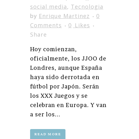
social media
,
Tecnologia
by
Enrique Martinez
0
Comments
0
Likes
Share
Hoy comienzan,
oficialmente, los JJOO de
Londres, aunque España
haya sido derrotada en
fútbol por Japón. Serán
los XXX Juegos y se
celebran en Europa. Y van
a ser los...
READ MORE