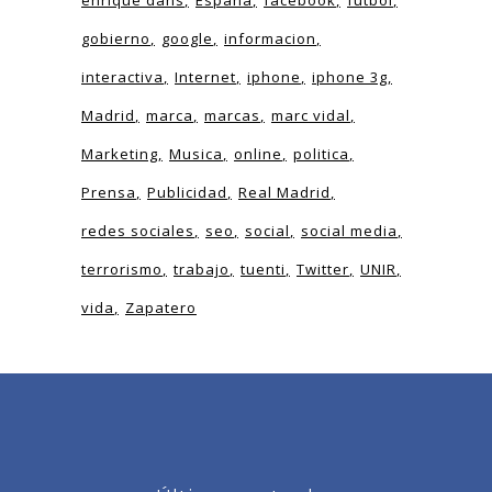
enrique dans
España
facebook
fútbol
gobierno
google
informacion
interactiva
Internet
iphone
iphone 3g
Madrid
marca
marcas
marc vidal
Marketing
Musica
online
politica
Prensa
Publicidad
Real Madrid
redes sociales
seo
social
social media
terrorismo
trabajo
tuenti
Twitter
UNIR
vida
Zapatero