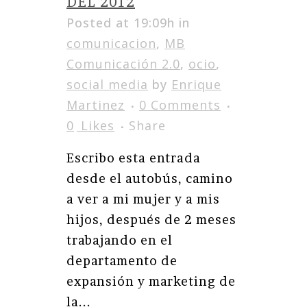
DEL 2012
Posted at 19:09h
in
comunicacion
,
MB
Comunicación 2.0
,
ocio
,
social media
by
Enrique
Martinez
0 Comments
0
Likes
Share
Escribo esta entrada
desde el autobús, camino
a ver a mi mujer y a mis
hijos, después de 2 meses
trabajando en el
departamento de
expansión y marketing de
la...