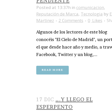
PENDIENTE
Posted at 13:37h
in
comunicacion
,
Reputación de Marca
,
Tecnologia
by
E
Martinez
2 Comments
0
Likes
Sh
Algunos de los lectores de este blog
conocéis "El Cielo de Madrid", un por
el que desde hace año y medio, a trav
Facebook, Twitter y un blog,...
READ MORE
17 DIC
….Y LLEGO EL
ESPERPENTO