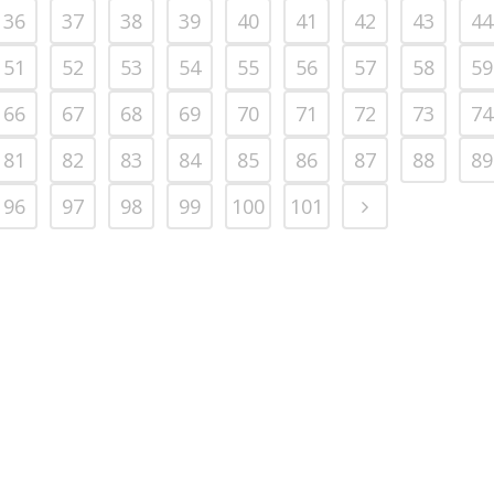
36
37
38
39
40
41
42
43
44
51
52
53
54
55
56
57
58
59
66
67
68
69
70
71
72
73
74
81
82
83
84
85
86
87
88
89
96
97
98
99
100
101