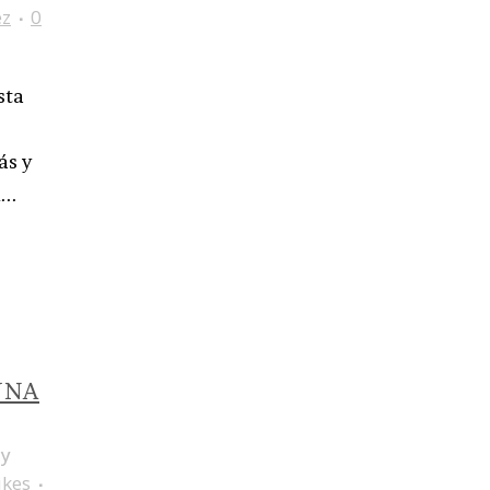
ez
0
sta
ás y
..
UNA
by
ikes