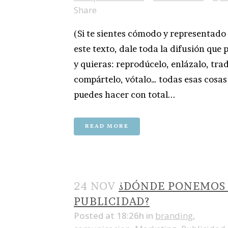
Share
(Si te sientes cómodo y representado
este texto, dale toda la difusión que
y quieras: reprodúcelo, enlázalo, tra
compártelo, vótalo… todas esas cosas
puedes hacer con total...
READ MORE
24 NOV
¿DÓNDE PONEMOS
PUBLICIDAD?
Posted at 18:26h
in
branding
,