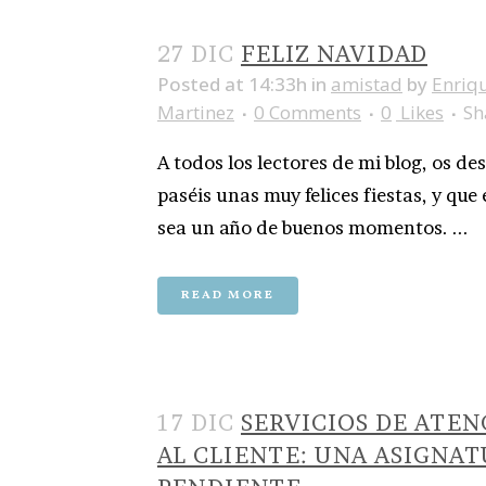
27 DIC
FELIZ NAVIDAD
Posted at 14:33h
in
amistad
by
Enriq
Martinez
0 Comments
0
Likes
Sh
A todos los lectores de mi blog, os de
paséis unas muy felices fiestas, y que 
sea un año de buenos momentos. ...
READ MORE
17 DIC
SERVICIOS DE ATEN
AL CLIENTE: UNA ASIGNA