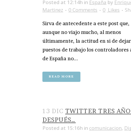
Posted at 12:14h
in
España
by
Enriqu
Martinez
0 Comments
0
Likes
Sh
Sirva de antecedente a este post que,
aunque no viajo mucho, al menos
últimamente, la actitud en si de dejar
puestos de trabajo los controladores
de España no...
READ MORE
13 DIC
TWITTER TRES AÑO
DESPUÉS…
Posted at 15:16h
in
comunicacion
,
Dig