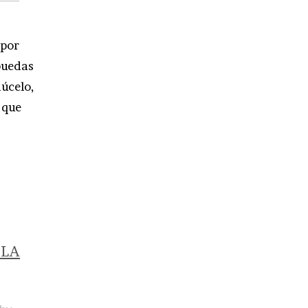
 por
 puedas
dúcelo,
 que
 LA