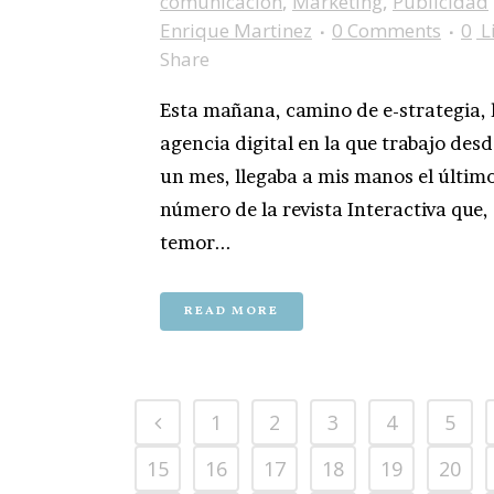
comunicacion
,
Marketing
,
Publicidad
Enrique Martinez
0 Comments
0
L
Share
Esta mañana, camino de e-strategia, 
agencia digital en la que trabajo des
un mes, llegaba a mis manos el últim
número de la revista Interactiva que, 
temor...
READ MORE
1
2
3
4
5
15
16
17
18
19
20