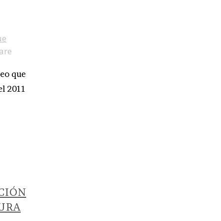
ue
are
seo que
el 2011
CIÓN
TURA