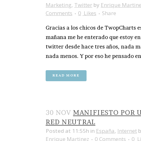
Marketing
,
Twitter
by
Enrique Martin
Comments
0
Likes
Share
Gracias a los chicos de TwopCharts e
mañana me he enterado que estoy en
twitter desde hace tres años, nada m
nada menos. Y por eso he pensado en.
READ MORE
30 NOV
MANIFIESTO POR 
RED NEUTRAL
Posted at 11:55h
in
España
,
Internet
Enrique Martinez
0 Comments
0
L