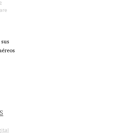
e
are
 sus
 aéreos
S
ital