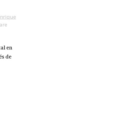
nrique
are
tal en
és de