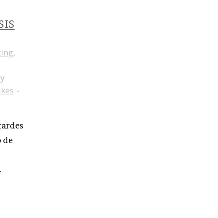
SIS
ing
,
by
ikes
tardes
o de
.