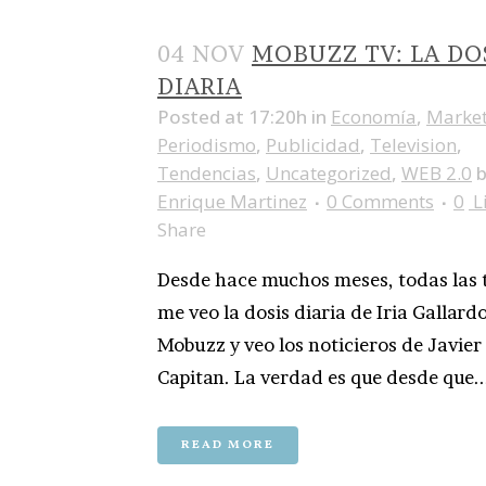
04 NOV
MOBUZZ TV: LA DO
DIARIA
Posted at 17:20h
in
Economía
,
Market
Periodismo
,
Publicidad
,
Television
,
Tendencias
,
Uncategorized
,
WEB 2.0
Enrique Martinez
0 Comments
0
L
Share
Desde hace muchos meses, todas las 
me veo la dosis diaria de Iria Gallard
Mobuzz y veo los noticieros de Javier
Capitan. La verdad es que desde que..
READ MORE