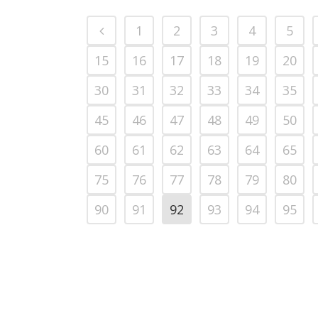
1
2
3
4
5
15
16
17
18
19
20
30
31
32
33
34
35
45
46
47
48
49
50
60
61
62
63
64
65
75
76
77
78
79
80
90
91
92
93
94
95