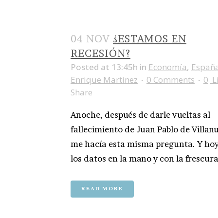
04 NOV
¿ESTAMOS EN
RECESIÓN?
Posted at 13:45h
in
Economía
,
Españ
Enrique Martinez
0 Comments
0
L
Share
Anoche, después de darle vueltas al
fallecimiento de Juan Pablo de Villan
me hacía esta misma pregunta. Y hoy
los datos en la mano y con la frescura
READ MORE