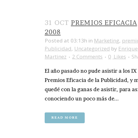
31 OCT
PREMIOS EFICACIA
2008
Posted at 03:13h
in
Marketing
,
premi
Publicidad
,
Uncategorized
by
Enrique
Martinez
2 Comments
0
Likes
Sh
El año pasado no pude asistir a los IX
Premios Eficacia de la Publicidad, y 
quedé con la ganas de asistir, para así
conociendo un poco más de...
READ MORE