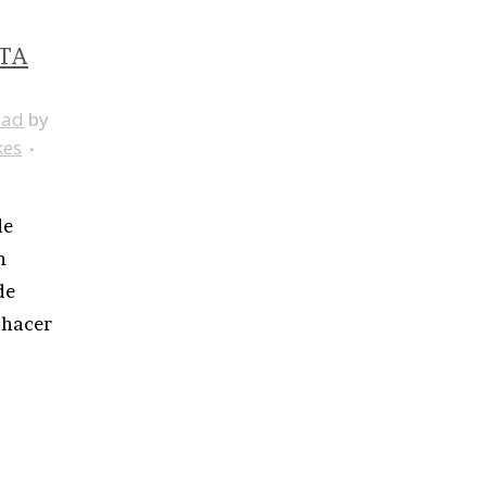
TA
dad
by
kes
de
n
de
 hacer