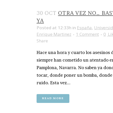
30 OCT
OTRA VEZ NO… BAS
YA
Posted at 12:33h
in
España
,
Universi
Enrique Martinez
1 Comment
0
Li
Share
Hace una hora y cuarto los asesinos 
siempre han cometido un atentado e
Pamplona, Navarra. No saben ya don
tocar, donde poner un bomba, donde
ruido. Esta vez...
READ MORE