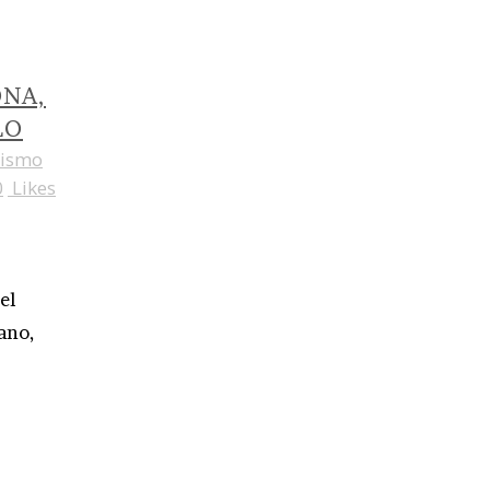
ONA,
LO
dismo
0
Likes
el
rano,