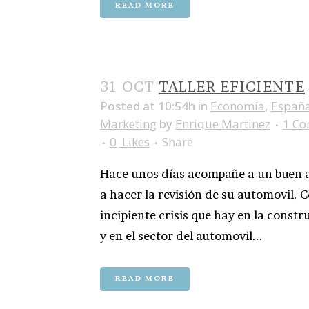
READ MORE
31 OCT
TALLER EFICIENTE
Posted at 10:54h
in
Economía
,
Españ
Marketing
by
Enrique Martinez
1 C
0
Likes
Share
Hace unos días acompañe a un buen 
a hacer la revisión de su automovil. C
incipiente crisis que hay en la constr
y en el sector del automovil...
READ MORE