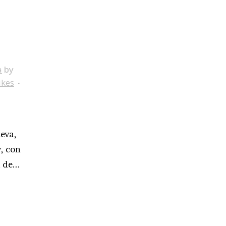
a
by
ikes
ueva,
, con
 de...