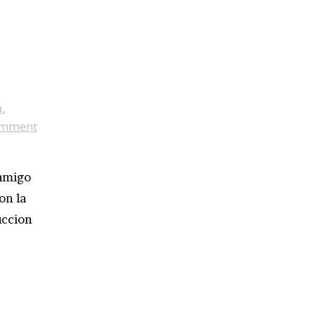
a
,
omment
amigo
on la
uccion