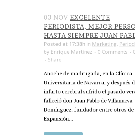
03 NOV
EXCELENTE
PERIODISTA, MEJOR PERS
HASTA SIEMPRE JUAN PAB
Posted at 17:38h
in
Marketing
,
Perio
by
Enrique Martinez
0 Comments
Share
Anoche de madrugada, en la Clínica
Universitaria de Navarra, y después d
infarto cerebral sufrido el pasado ve
falleció don Juan Pablo de Villanueva
Domínguez, fundador entre otros de
Expansión...