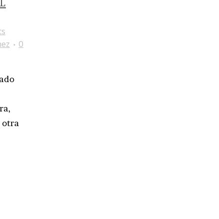
L
ts
nez
0
bado
ra,
 otra