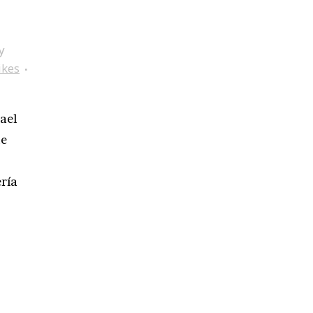
y
ikes
rael
de
ría