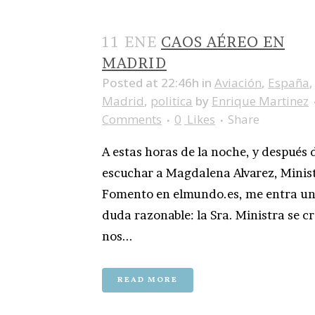
11 ENE
CAOS AÉREO EN
MADRID
Posted at 22:46h
in
Aviación
,
España
,
Madrid
,
politica
by
Enrique Martinez
Comments
0
Likes
Share
A estas horas de la noche, y después 
escuchar a Magdalena Alvarez, Minis
Fomento en elmundo.es, me entra u
duda razonable: la Sra. Ministra se c
nos...
READ MORE