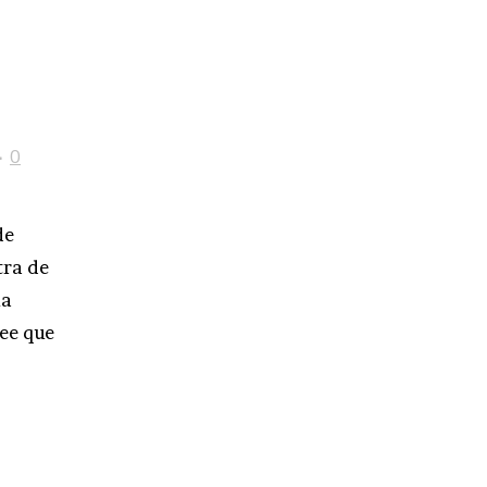
0
de
tra de
na
ree que