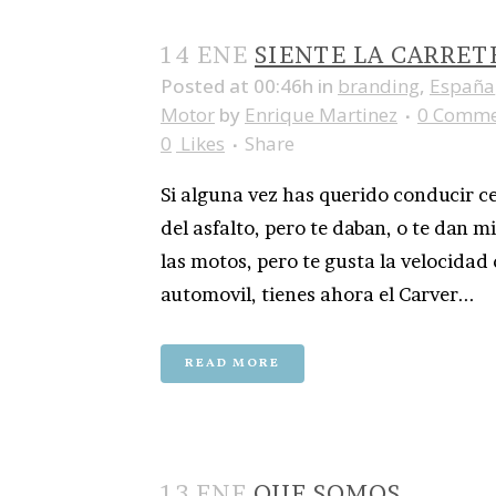
14 ENE
SIENTE LA CARRET
Posted at 00:46h
in
branding
,
España
Motor
by
Enrique Martinez
0 Comme
0
Likes
Share
Si alguna vez has querido conducir c
del asfalto, pero te daban, o te dan m
las motos, pero te gusta la velocidad
automovil, tienes ahora el Carver...
READ MORE
13 ENE
QUE SOMOS