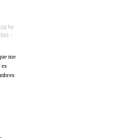
ing
by
ikes
 que me
 es
ombres