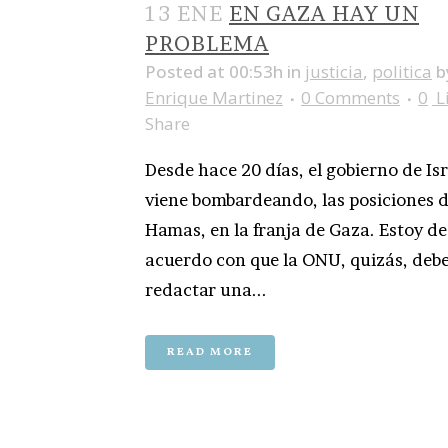
13 ENE
EN GAZA HAY UN
PROBLEMA
Posted at 00:53h
in
justicia
,
politica
b
Enrique Martinez
0 Comments
0
L
Share
Desde hace 20 días, el gobierno de Is
viene bombardeando, las posiciones 
Hamas, en la franja de Gaza. Estoy de
acuerdo con que la ONU, quizás, debe
redactar una...
READ MORE