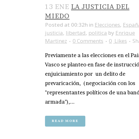
13 ENE
LA JUSTICIA DEL
MIEDO
Posted at 00:32h
in
Elecciones
,
Españ
justicia
,
libertad
,
politica
by
Enrique
Martinez
0 Comments
0
Likes
Sh
Previamente a las elecciones en el Pai
Vasco se planteo en fase de instrucció
enjuiciamiento por un delito de
prevaricación, (negociación con los
"representantes políticos de una ban
armada"),...
READ MORE