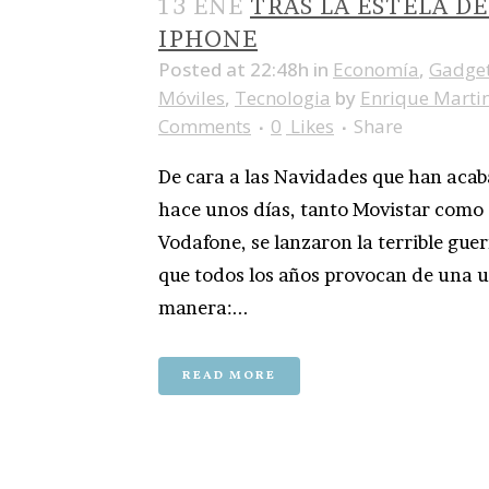
13 ENE
TRAS LA ESTELA DE
IPHONE
Posted at 22:48h
in
Economía
,
Gadge
Móviles
,
Tecnologia
by
Enrique Marti
Comments
0
Likes
Share
De cara a las Navidades que han aca
hace unos días, tanto Movistar como
Vodafone, se lanzaron la terrible guer
que todos los años provocan de una u
manera:...
READ MORE