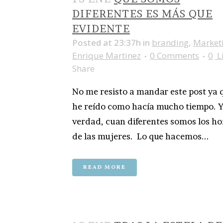
DIFERENTES ES MÁS QUE
EVIDENTE
Posted at 23:37h
in
branding
,
Market
Enrique Martinez
0 Comments
0
L
Share
No me resisto a mandar este post ya
he reído como hacía mucho tiempo. Y
verdad, cuan diferentes somos los h
de las mujeres. Lo que hacemos...
READ MORE