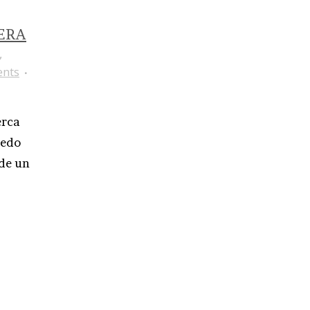
ERA
,
nts
erca
iedo
 de un