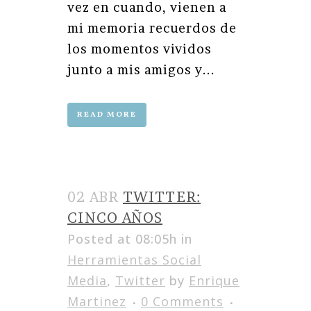
vez en cuando, vienen a
mi memoria recuerdos de
los momentos vividos
junto a mis amigos y...
READ MORE
02 ABR
TWITTER:
CINCO AÑOS
Posted at 08:05h
in
Herramientas Social
Media
,
Twitter
by
Enrique
Martinez
0 Comments