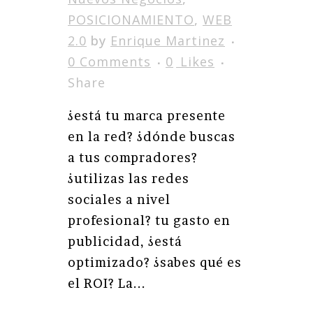
POSICIONAMIENTO
,
WEB
2.0
by
Enrique Martinez
0 Comments
0
Likes
Share
¿está tu marca presente
en la red? ¿dónde buscas
a tus compradores?
¿utilizas las redes
sociales a nivel
profesional? tu gasto en
publicidad, ¿está
optimizado? ¿sabes qué es
el ROI? La...