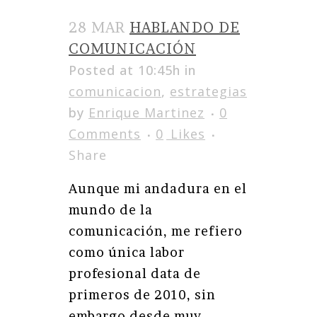
28 MAR
HABLANDO DE
COMUNICACIÓN
Posted at 10:45h
in
comunicacion
,
estrategias
by
Enrique Martinez
0
Comments
0
Likes
Share
Aunque mi andadura en el
mundo de la
comunicación, me refiero
como única labor
profesional data de
primeros de 2010, sin
embargo desde muy