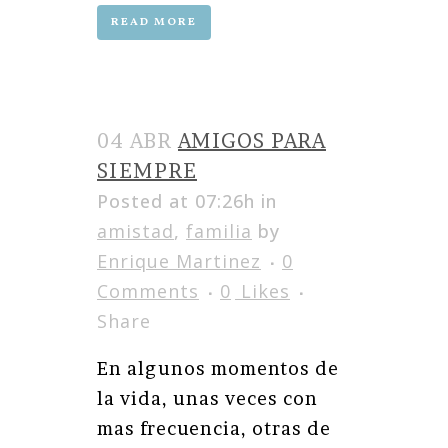
READ MORE
04 ABR
AMIGOS PARA
SIEMPRE
Posted at 07:26h
in
amistad
,
familia
by
Enrique Martinez
0
Comments
0
Likes
Share
En algunos momentos de
la vida, unas veces con
mas frecuencia, otras de