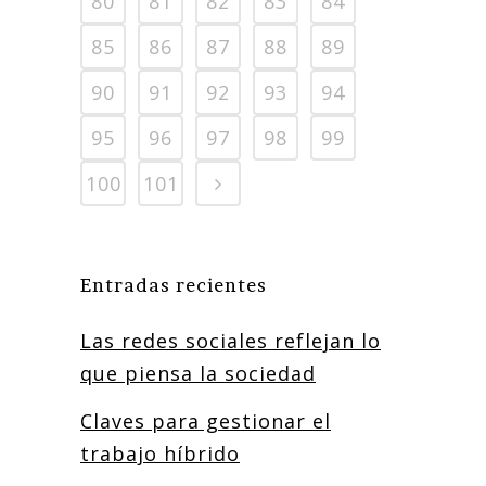
80
81
82
83
84
85
86
87
88
89
90
91
92
93
94
95
96
97
98
99
100
101
Entradas recientes
Las redes sociales reflejan lo
que piensa la sociedad
Claves para gestionar el
trabajo híbrido