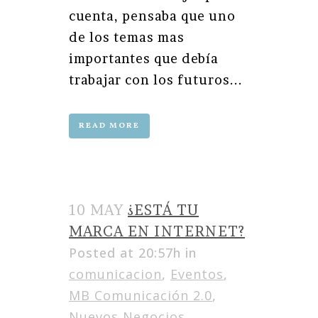
cuenta, pensaba que uno
de los temas mas
importantes que debía
trabajar con los futuros...
READ MORE
10 MAY
¿ESTÁ TU
MARCA EN INTERNET?
Posted at 20:57h
in
comunicacion
,
Eventos
,
MB Comunicación 2.0
,
Nuevos Negocios
,