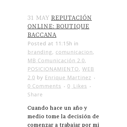
31 MAY
REPUTACIÓN
ONLINE: BOUTIQUE
BACCANA
Posted at 11:15h
in
branding
,
comunicacion
,
MB Comunicación 2.0
,
POSICIONAMIENTO
,
WEB
2.0
by
Enrique Martinez
0 Comments
0
Likes
Share
Cuando hace un año y
medio tome la decisión de
comenzar a trabajar por mi