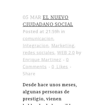
05 MAR
EL NUEVO
CIUDADANO SOCIAL
Posted at 21:59h
in
comunicacion
,
Integracion
,
Marketing
,
redes sociales
,
WEB 2.0
by
Enrique Martinez
0
Comments
0
Likes
Share
Desde hace unos meses,
algunas personas de
prestigio, vienen