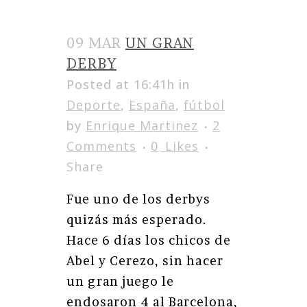
09 MAR
UN GRAN
DERBY
Posted at 16:41h
in
Deporte
,
España
,
fútbol
by
Enrique Martinez
2
Comments
0
Likes
Share
Fue uno de los derbys
quizás más esperado.
Hace 6 días los chicos de
Abel y Cerezo, sin hacer
un gran juego le
endosaron 4 al Barcelona,