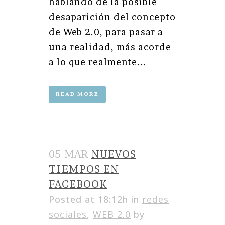
hablando de la posible
desaparición del concepto
de Web 2.0, para pasar a
una realidad, más acorde
a lo que realmente...
READ MORE
05 MAR
NUEVOS
TIEMPOS EN
FACEBOOK
Posted at 18:12h
in
redes
sociales
,
WEB 2.0
by