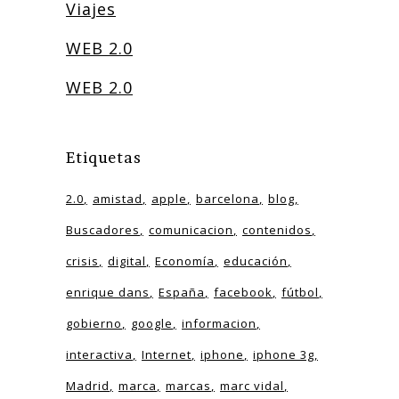
Viajes
WEB 2.0
WEB 2.0
Etiquetas
2.0
amistad
apple
barcelona
blog
Buscadores
comunicacion
contenidos
crisis
digital
Economía
educación
enrique dans
España
facebook
fútbol
gobierno
google
informacion
interactiva
Internet
iphone
iphone 3g
Madrid
marca
marcas
marc vidal